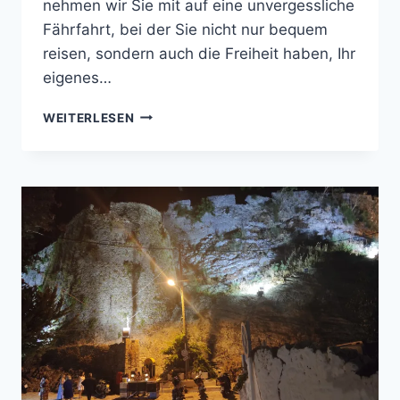
nehmen wir Sie mit auf eine unvergessliche
Fährfahrt, bei der Sie nicht nur bequem
reisen, sondern auch die Freiheit haben, Ihr
eigenes…
CAMPING
WEITERLESEN
ON
BOARD:
EINE
UNVERGESSLICHE
FÄHRFAHRT
VON
ANCONA
NACH
IGOUMENITSA