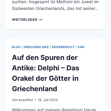
suchen. Insgesamt ist Methoni ein Juwel im
Südwesten Griechenlands, das mit seiner…
METHONI
WEITERLESEN
–
EIN
PARADIES
IM
SÜDWESTEN
BLOG
|
GRIECHENLAND
|
REISEBERICHT
|
VAN
GRIECHENLANDS
Auf den Spuren der
Antike: Delphi – Das
Orakel der Götter in
Griechenland
Von
eswolferl
19. Juli 2023
Willkommen auf meinem Reiseblog! Heute