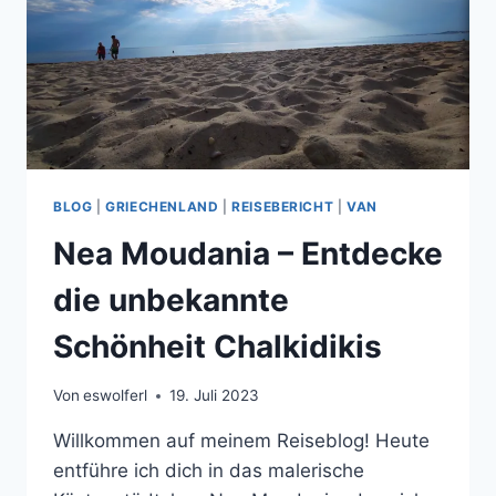
GÖTTER
IN
GRIECHENLAND
BLOG
|
GRIECHENLAND
|
REISEBERICHT
|
VAN
Nea Moudania – Entdecke
die unbekannte
Schönheit Chalkidikis
Von
eswolferl
19. Juli 2023
Willkommen auf meinem Reiseblog! Heute
entführe ich dich in das malerische